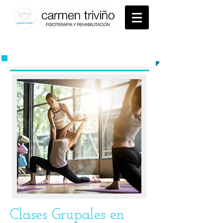
94
5 22 94 04
​TE AYUDAMOS A MEJORAR
Clases Grupales en