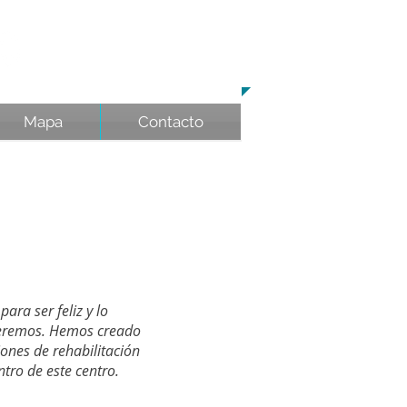
94
5 22 94 04​​​
​TE AYUDAMOS A MEJORAR
Mapa
Contacto
ara ser feliz y lo
ueremos. Hemos creado
iones de rehabilitación
tro de este centro.