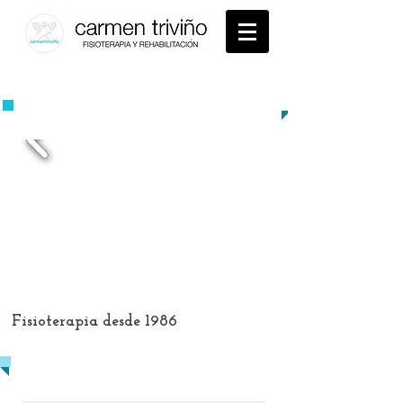
94
5 22 94 04
​TE AYUDAMOS A MEJORAR
Fisioterapia desde 1986
Tratamientos avanzados, técnicas
eficaces, entorno exclusivo.